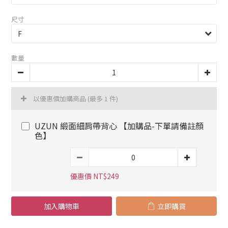
尺寸
數量
以優惠價加購商品
(最多 1 件)
UZUN 緞面細肩帶背心 【加購品-下單請備註顏
色】
優惠價 NT$249
加入購物車
立即購買