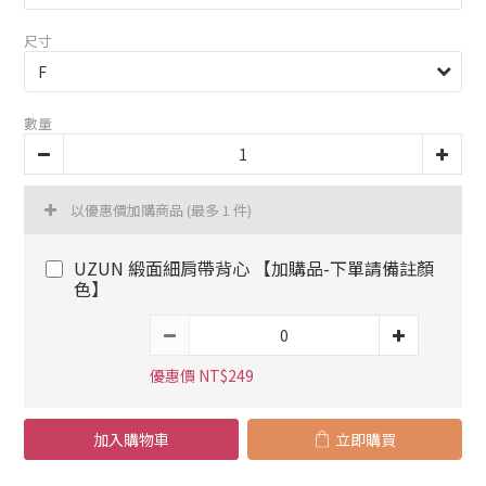
尺寸
數量
以優惠價加購商品
(最多 1 件)
UZUN 緞面細肩帶背心 【加購品-下單請備註顏
色】
優惠價 NT$249
加入購物車
立即購買