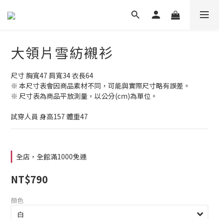
大領片雪紡襯衫
尺寸 胸寬47 肩寬34 衣長64
※ 本尺寸表會因商品素材不同，可能與實際尺寸略有誤差。
※ 尺寸表為商品平放測量，以公分(cm)為單位。
試穿人員 身高157 體重47
全店，全館滿1000免運
NT$790
顏色