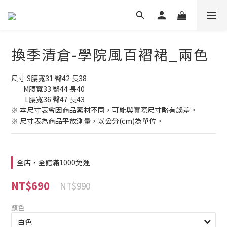
換季清倉-學院風百褶裙_兩色
尺寸 S腰寬31 臀42 長38
        M腰寬33 臀44 長40
         L腰寬36 臀47 長43
※ 本尺寸表會因商品素材不同，可能與實際尺寸略有誤差。
※ 尺寸表為商品平放測量，以公分(cm)為單位。
全店，全館滿1000免運
NT$690
NT$990
顏色