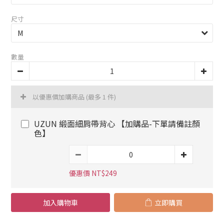
尺寸
數量
以優惠價加購商品
(最多 1 件)
UZUN 緞面細肩帶背心 【加購品-下單請備註顏
色】
優惠價 NT$249
加入購物車
立即購買