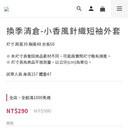
換季清倉-小香風針織短袖外套
尺寸 肩寬39 胸寬48 衣長50
※ 本尺寸表會因商品素材不同，可能與實際尺寸略有誤差。
※ 尺寸表為商品平放測量，以公分(cm)為單位。
試穿人員 身高157 體重47
全店，全館滿1000免運
NT$290
NT$590
顏色