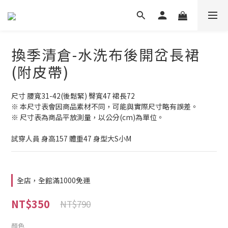
換季清倉-水洗布後開岔長裙
(附皮帶)
尺寸 腰寬31-42(後鬆緊) 臀寬47 裙長72
※ 本尺寸表會因商品素材不同，可能與實際尺寸略有誤差。
※ 尺寸表為商品平放測量，以公分(cm)為單位。
試穿人員 身高157 體重47 身型大S小M
全店，全館滿1000免運
NT$350
NT$790
顏色