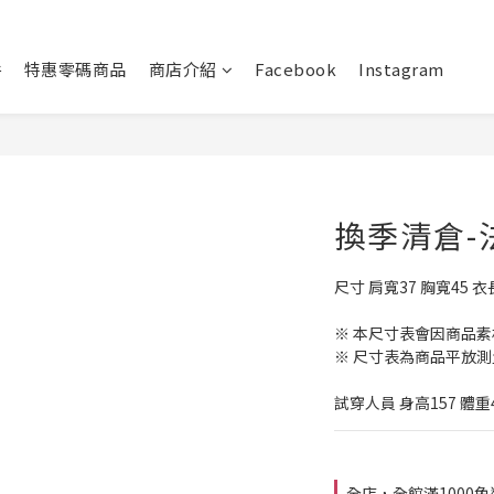
件
特惠零碼商品
商店介紹
Facebook
Instagram
換季清倉-
尺寸 肩寬37 胸寬45 衣長
※ 本尺寸表會因商品
※ 尺寸表為商品平放測
試穿人員 身高157 體重
全店，全館滿1000免