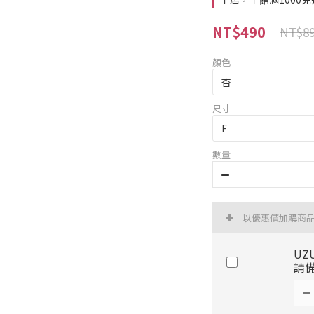
NT$490
NT$8
顏色
尺寸
數量
以優惠價加購商
UZ
請