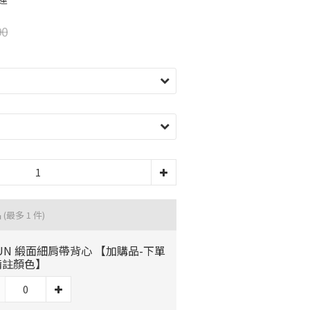
90
品
(最多 1 件)
UN 緞面細肩帶背心 【加購品-下單
備註顏色】