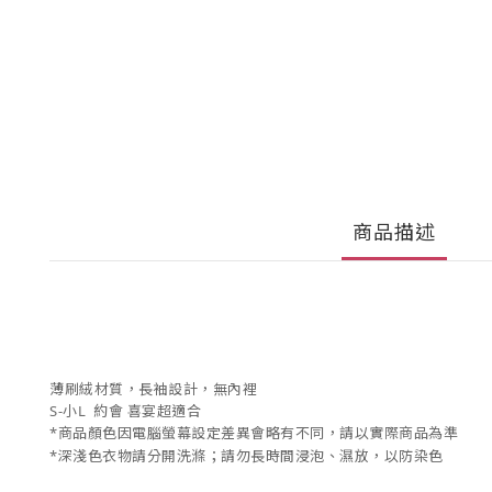
商品描述
薄刷絨材質，長袖設計，無內裡
S-小L 約會 喜宴超適合
*商品顏色因電腦螢幕設定差異會略有不同，請以實際商品為準
*深淺色衣物請分開洗滌；請勿長時間浸泡、濕放，以防染色