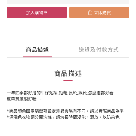
加入購物車
立即購買
商品描述
送貨及付款方式
商品描述
一年四季都好搭的牛仔短裙,短靴,長靴,踝靴,怎麼搭都好看
皮帶質感很好喔~~~
*商品顏色因電腦螢幕設定差異會略有不同，請以實際商品為準
*深淺色衣物請分開洗滌；請勿長時間浸泡、濕放，以防染色