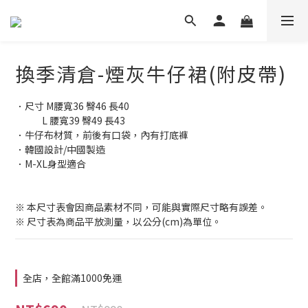
換季清倉-煙灰牛仔裙(附皮帶)
．尺寸 M腰寬36 臀46 長40
             L 腰寬39 臀49 長43
．牛仔布材質，前後有口袋，內有打底褲
．韓國設計/中國製造
．M-XL身型適合         
※ 本尺寸表會因商品素材不同，可能與實際尺寸略有誤差。
※ 尺寸表為商品平放測量，以公分(cm)為單位。
全店，全館滿1000免運