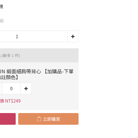
運
30
品
(最多 1 件)
UN 緞面細肩帶背心 【加購品-下單
備註顏色】
 NT$249
立即購買