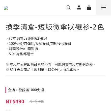
換季清倉-短版微傘狀襯衫-2色
．尺寸 肩寬59 胸寬62 長54 
．100%棉 /無彈性/長袖設計/前短後長設計
．韓國設計/中國製造
．S-XL身型都適合   
※ 本尺寸表會因商品素材不同，可能與實際尺寸略有誤差。
※ 尺寸表為商品平放測量，以公分(cm)為單位。
全店，全館滿1000免運
NT$490
NT$990