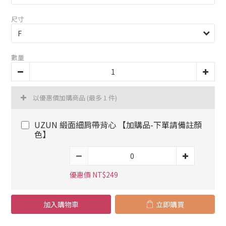
尺寸
數量
以優惠價加購商品
(最多 1 件)
UZUN 緞面細肩帶背心 【加購品-下單請備註顏
色】
優惠價 NT$249
加入購物車
立即購買