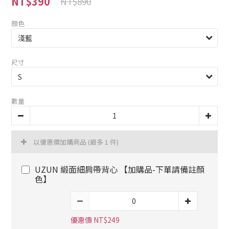
NT$390
NT$890
顏色
尺寸
數量
以優惠價加購商品
(最多 1 件)
UZUN 緞面細肩帶背心 【加購品-下單請備註顏
色】
優惠價 NT$249