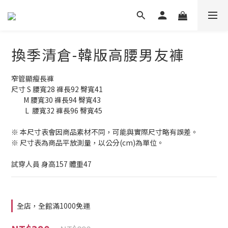
換季清倉-韓版高腰男友褲
窄管顯瘦長褲
尺寸 S 腰寬28 褲長92 臀寬41
        M 腰寬30 褲長94 臀寬43
         L  腰寬32 褲長96 臀寬45
※ 本尺寸表會因商品素材不同，可能與實際尺寸略有誤差。
※ 尺寸表為商品平放測量，以公分(cm)為單位。
試穿人員 身高157 體重47
全店，全館滿1000免運