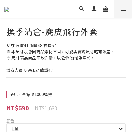
換季清倉-麂皮飛行外套
尺寸 肩寬41 胸寬48 衣長57
※ 本尺寸表會因商品素材不同，可能與實際尺寸略有誤差。
※ 尺寸表為商品平放測量，以公分(cm)為單位。
試穿人員 身高157 體重47
全店，全館滿1000免運
NT$690
NT$1,680
顏色