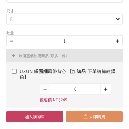
尺寸
數量
以優惠價加購商品
(最多 1 件)
UZUN 緞面細肩帶背心 【加購品-下單請備註顏
色】
優惠價 NT$249
加入購物車
立即購買