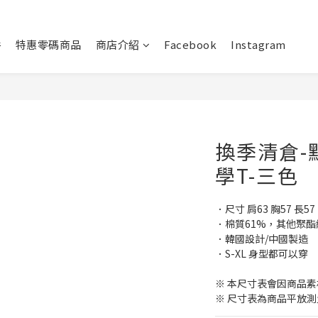
件
特惠零碼商品
商店介紹
Facebook
Instagram
換季清倉-
學T-三色
．尺寸 肩63 胸57 長57
．棉質61%，其他聚
．韓國設計/中國製造       
．S-XL 身型都可以穿
※ 本尺寸表會因商品
※ 尺寸表為商品平放測