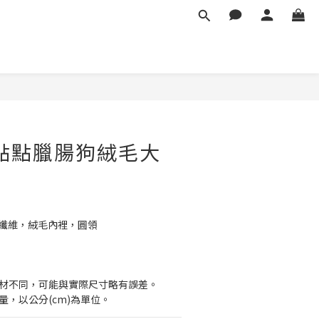
立即購買
點點臘腸狗絨毛大
酯纖維，絨毛內裡，圓領
  
素材不同，可能與實際尺寸略有誤差。
量，以公分(cm)為單位。