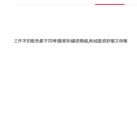
三件字的配色都不同唷!圖案刺繡很精細,刷絨面很舒服又保暖