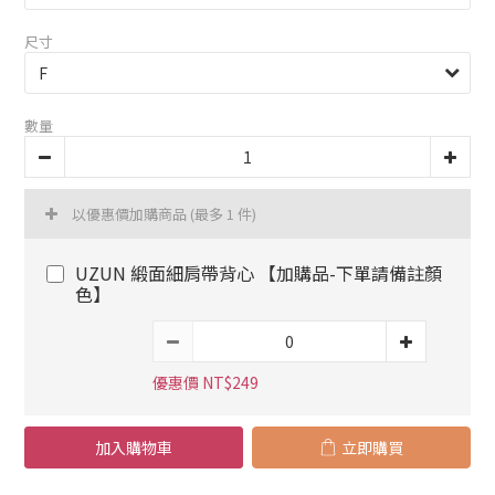
尺寸
數量
以優惠價加購商品
(最多 1 件)
UZUN 緞面細肩帶背心 【加購品-下單請備註顏
色】
優惠價 NT$249
加入購物車
立即購買