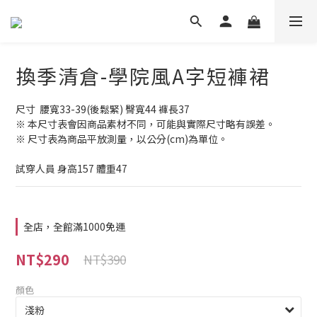
換季清倉-學院風A字短褲裙
尺寸  腰寬33-39(後鬆緊) 臀寬44 褲長37
※ 本尺寸表會因商品素材不同，可能與實際尺寸略有誤差。
※ 尺寸表為商品平放測量，以公分(cm)為單位。
試穿人員 身高157 體重47
全店，全館滿1000免運
NT$290
NT$390
顏色