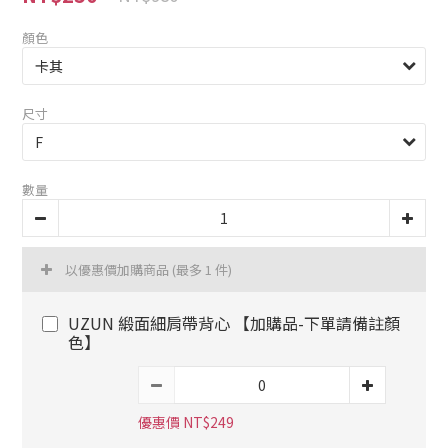
顏色
尺寸
數量
以優惠價加購商品
(最多 1 件)
UZUN 緞面細肩帶背心 【加購品-下單請備註顏
色】
優惠價 NT$249