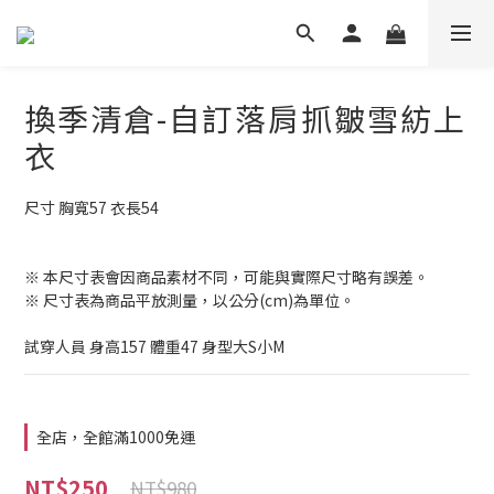
換季清倉-自訂落肩抓皺雪紡上
衣
尺寸 胸寬57 衣長54
※ 本尺寸表會因商品素材不同，可能與實際尺寸略有誤差。
※ 尺寸表為商品平放測量，以公分(cm)為單位。
試穿人員 身高157 體重47 身型大S小M
全店，全館滿1000免運
NT$250
NT$980