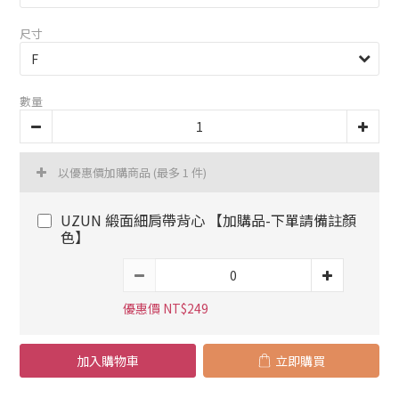
尺寸
數量
以優惠價加購商品
(最多 1 件)
UZUN 緞面細肩帶背心 【加購品-下單請備註顏
色】
優惠價 NT$249
加入購物車
立即購買