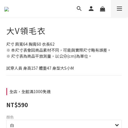
大V領毛衣
尺寸 肩寬64 胸寬60 衣長62
※ 本尺寸表會因商品素材不同，可能與實際尺寸略有誤差。
※ 尺寸表為商品平放測量，以公分(cm)為單位。
試穿人員 身高157 體重47 身型大S小M
全店，全館滿1000免運
NT$590
顏色