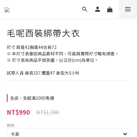
毛呢西裝綁帶大衣
尺寸 肩寬41胸寬44衣長72
※ 本尺寸表會因商品素材不同，可能與實際尺寸略有誤差。
※ 尺寸表為商品平放測量，以公分(cm)為單位。
試穿人員 身高157 體重47 身型大S小M
全店，全館滿1000免運
NT$990
NT$1,090
顏色