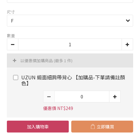
尺寸
數量
以優惠價加購商品
(最多 1 件)
UZUN 緞面細肩帶背心 【加購品-下單請備註顏
色】
優惠價 NT$249
加入購物車
立即購買